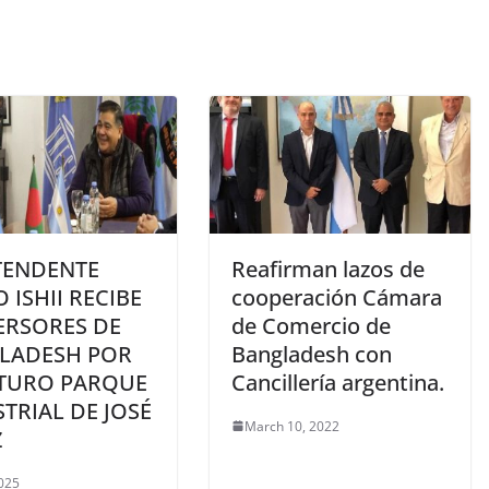
TENDENTE
Reafirman lazos de
 ISHII RECIBE
cooperación Cámara
ERSORES DE
de Comercio de
LADESH POR
Bangladesh con
UTURO PARQUE
Cancillería argentina.
TRIAL DE JOSÉ
March 10, 2022
Z
2025