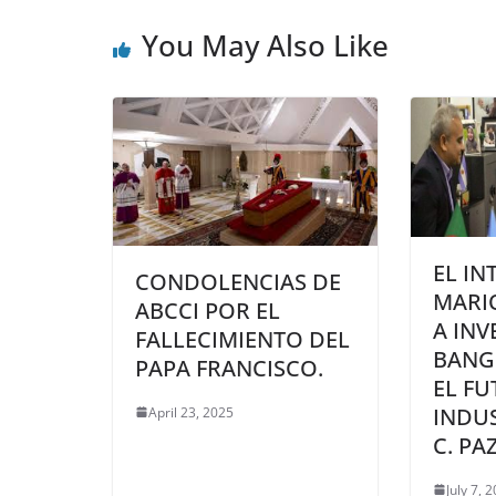
You May Also Like
EL IN
CONDOLENCIAS DE
MARIO
ABCCI POR EL
A INV
FALLECIMIENTO DEL
BANG
PAPA FRANCISCO.
EL F
INDUS
April 23, 2025
C. PA
July 7, 